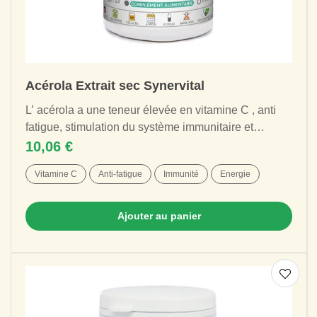
Acérola Extrait sec Synervital
L’ acérola a une teneur élevée en vitamine C , anti
fatigue, stimulation du système immunitaire et
maintient d'un métabolisme énergétique...
10,06 €
Vitamine C
Anti-fatigue
Immunité
Energie
Ajouter au panier