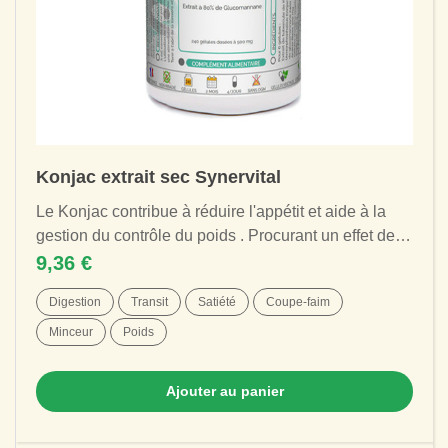
Konjac extrait sec Synervital
Le Konjac contribue à réduire l'appétit et aide à la
gestion du contrôle du poids . Procurant un effet de
satiété , c'est un allié...
9,36 €
Digestion
Transit
Satiété
Coupe-faim
Minceur
Poids
Ajouter au panier