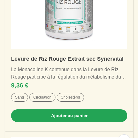
Levure de Riz Rouge Extrait sec Synervital
La Monacoline K contenue dans la Levure de Riz
Rouge participe à la régulation du métabolisme du
taux de graisse dans le sang , au maintien...
9,36 €
Sang
Circulation
Cholestérol
Ajouter au panier