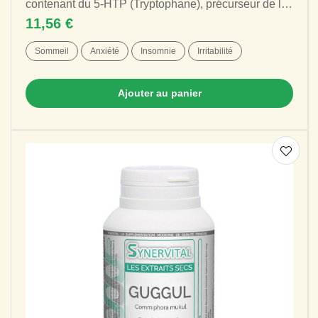
contenant du 5-HTP (Tryptophane), précurseur de la
sérotonine , qui permet la régulation de...
11,56 €
Sommeil
Anxiété
Insomnie
Irritabilité
Ajouter au panier