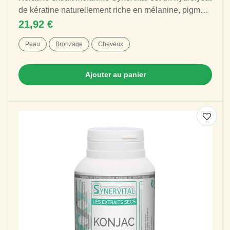
de kératine naturellement riche en mélanine, pigment
responsable principalement de la...
21,92 €
Peau
Bronzage
Cheveux
Ajouter au panier