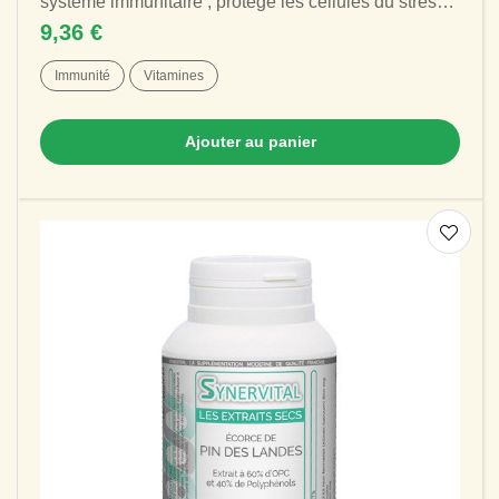
système immunitaire , protège les cellules du stress
oxydatif . Facilement...
9,36 €
Immunité
Vitamines
Ajouter au panier