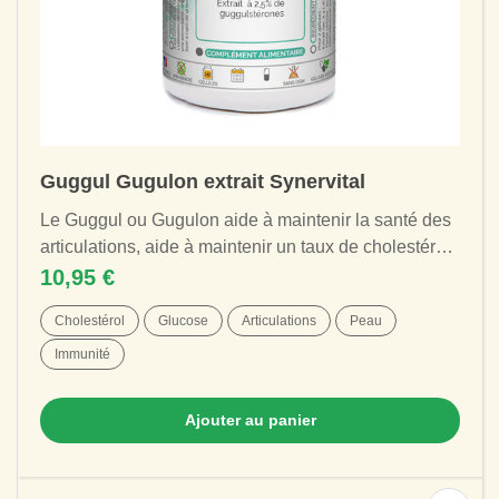
Guggul Gugulon extrait Synervital
Le Guggul ou Gugulon aide à maintenir la santé des
articulations, aide à maintenir un taux de cholestérol
sain et un taux normal de...
10,95 €
Cholestérol
Glucose
Articulations
Peau
Immunité
Ajouter au panier