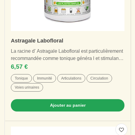
Astragale Labofloral
La racine d' Astragale Labofloral est particulièrement
recommandée comme tonique généra l et stimulant
du système immunitaire . Elle est une...
6,57 €
Tonique
Immunité
Articulations
Circulation
Voies urinaires
Ajouter au panier