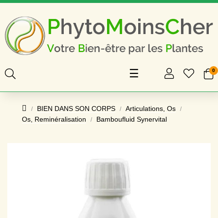
Basculer
☰
0
la
navigation
BIEN DANS SON CORPS
Articulations, Os
Os, Reminéralisation
Bamboufluid Synervital