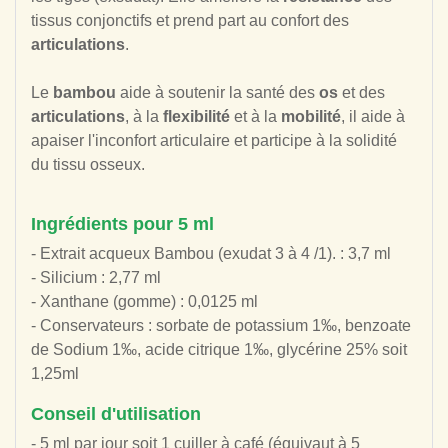
tissus conjonctifs et prend part au confort des
articulations
.
Le
bambou
aide à soutenir la santé des
os
et des
articulations
, à la
flexibilité
et à la
mobilité
, il aide à
apaiser l'inconfort articulaire et participe à la solidité
du tissu osseux.
Ingrédients pour 5 ml
- Extrait acqueux Bambou (exudat 3 à 4 /1). : 3,7 ml
- Silicium : 2,77 ml
- Xanthane (gomme) : 0,0125 ml
- Conservateurs : sorbate de potassium 1‰, benzoate
de Sodium 1‰, acide citrique 1‰, glycérine 25% soit
1,25ml
Conseil d'utilisation
- 5 ml par jour soit 1 cuiller à café (équivaut à 5